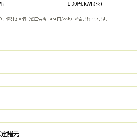
Wh
1.00円/kWh(※)
値引き単価（低圧供給：4.50円/kWh）が含まれています。
。
算定諸元