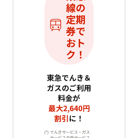
線の
定期
券で
おト
ク！
東急でんき＆
ガスのご利用
料金が
最大
2,640
円
割引
に！
(*)
でんきサービス・ガス
サービスの両サービス