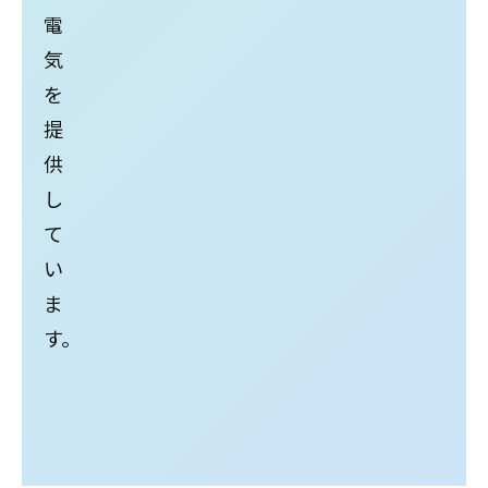
電
気
を
提
供
し
て
い
ま
す。