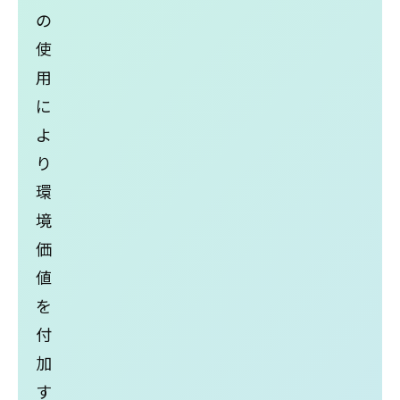
の
使
⽤
に
よ
り
環
境
価
値
を
付
加
す