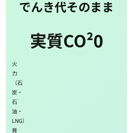
でんき代そのまま
実質
CO²
0
⽕
⼒
（⽯
炭・
⽯
油・
LNG）
発