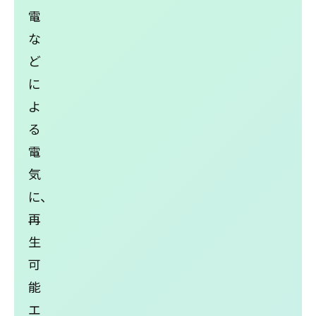
電
な
ど
に
よ
る
電
気
に、
再
⽣
可
能
エ