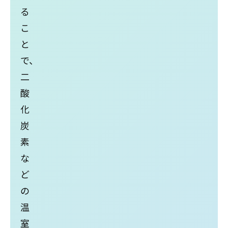
る
こ
と
で、
⼆
酸
化
炭
素
な
ど
の
温
室