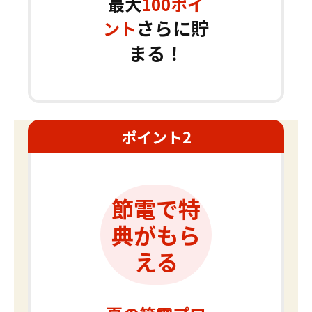
最大
100
ポイ
さらに貯
ント
まる！
ポイント
2
節電で特
典がもら
える