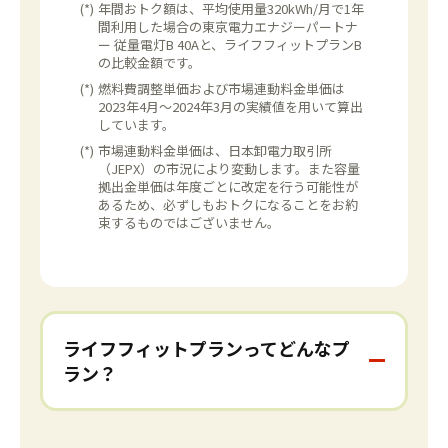
(*)
年間おトク額は、平均使用量320kWh/月で1年
間利用した場合の東京電力エナジーパートナ
ー 従量電灯B 40Aと、ライフフィットプランB
の比較金額です。
(*)
燃料費調整単価および市場連動料金単価は
2023年4月～2024年3月の実績値を用いて算出
しています。
(*)
市場連動料金単価は、日本卸電力取引所
（JEPX）の市況により変動します。また容量
拠出金単価は年度ごとに改定を行う可能性が
あるため、必ずしもおトクになることをお約
束するものではございません。
ライフフィットプランってどんなプ
ラン？