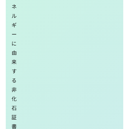
ネ
ル
ギ
ー
に
由
来
す
る
⾮
化
⽯
証
書