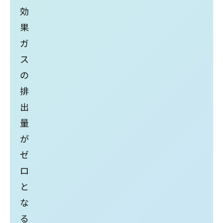
効
果
ガ
ス
の
排
出
量
が
ゼ
ロ
と
な
る