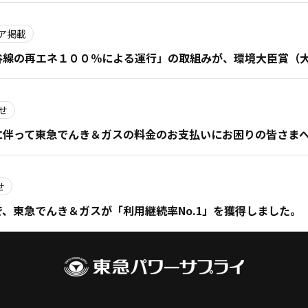
ア掲載
谷線の再エネ１００％による運行」の取組みが、環境大臣賞（
せ
に伴って東急でんき＆ガスの料金のお支払いにお困りの皆さま
せ
、東急でんき＆ガスが「利用継続率No.1」を獲得しました。
前へ
20
21
22
23
24
25
26
27
28
29
30
次