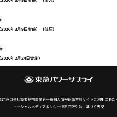
026年3月9日実施）（法人）
せ
026年3月9日実施）（低圧）
せ
026年2月24日実施）
前へ
1
2
3
4
5
6
7
8
9
10
11
次へ
事店窓口
会社概要
提携事業者一覧
個人情報保護方針
サイトご利用にあた
ソーシャルメディアポリシー
特定商取引法に基づく表記