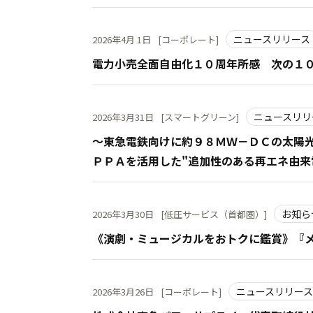
ニュースリリース
2026年4月 1日
[コーポレート]
電力小売全面自由化１０周年所感 次の１
ニュースリリ
2026年3月31日
[スマートグリーン]
～東急電鉄向けに約９８ＭＷ－ＤＣの太陽光
ＰＰＡを活用した"追加性のある再エネ由来
お知ら
2026年3月30日
[低圧サービス（首都圏）]
《演劇・ミュージカルをおトクに鑑賞》『
ニュースリリース
2026年3月26日
[コーポレート]