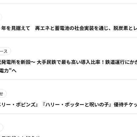
０年を見据えて 再エネと蓄電池の社会実装を通じ、脱炭素と
ース
発電所を新設～ 大手民鉄で最も高い導入比率！鉄道運行にか
電力"へ
せ
メリー・ポピンズ』『ハリー・ポッターと呪いの子』優待チケ