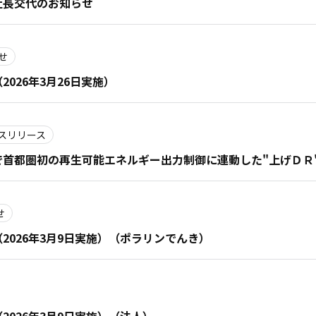
社長交代のお知らせ
せ
026年3月26日実施）
スリリース
首都圏初の再生可能エネルギー出力制御に連動した"上げＤＲ
せ
026年3月9日実施）（ポラリンでんき）