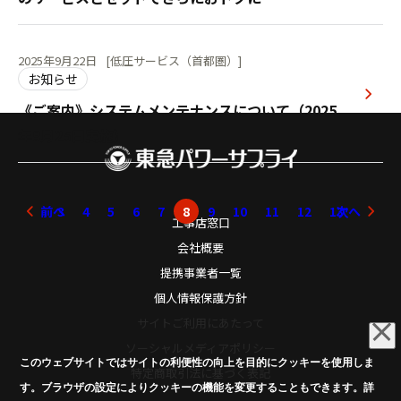
2025年9月22日
[低圧サービス（首都圏）]
お知らせ
《ご案内》システムメンテナンスについて（2025
年9月25日実施）
前へ
3
4
5
6
7
8
9
10
11
12
13
次へ
工事店窓口
会社概要
提携事業者一覧
個人情報保護方針
サイトご利用にあたって
ソーシャルメディアポリシー
このウェブサイトではサイトの利便性の向上を目的にクッキーを使用しま
特定商取引法に基づく表記
す。ブラウザの設定によりクッキーの機能を変更することもできます。詳