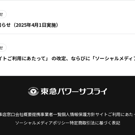
せ
せ（2025年4月1日実施）
せ
トご利用にあたって」 の改定、ならびに「ソーシャルメディア
前へ
2
3
4
5
6
7
8
9
10
11
12
次へ
事店窓口
会社概要
提携事業者一覧
個人情報保護方針
サイトご利用にあた
ソーシャルメディアポリシー
特定商取引法に基づく表記