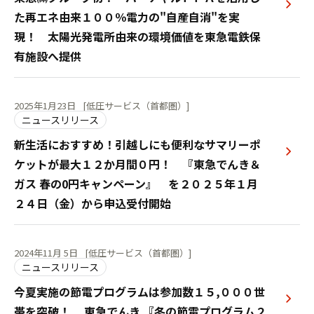
た再エネ由来１００％電力の"自産自消"を実
現！ 太陽光発電所由来の環境価値を東急電鉄保
有施設へ提供
2025年1月23日
[低圧サービス（首都圏）]
ニュースリリース
新生活におすすめ！引越しにも便利なサマリーポ
ケットが最大１２か月間０円！ 『東急でんき＆
ガス 春の0円キャンペーン』 を２０２５年１月
２４日（金）から申込受付開始
2024年11月 5日
[低圧サービス（首都圏）]
ニュースリリース
今夏実施の節電プログラムは参加数１５,０００世
帯を突破！ 東急でんき 『冬の節電プログラム２